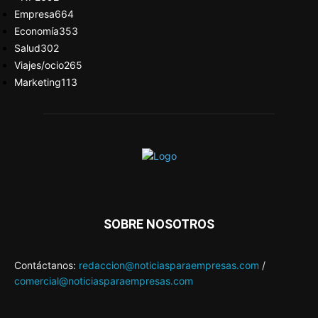
Empresa
664
Economía
353
Salud
302
Viajes/ocio
265
Marketing
113
SOBRE NOSOTROS
Contáctanos:
redaccion@noticiasparaempresas.com
/
comercial@noticiasparaempresas.com