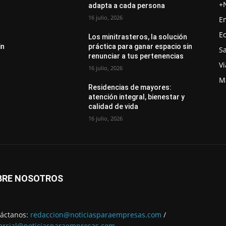
+
adapta a cada persona
16 julio, 2026
E
E
Los minitrasteros, la solución
in
práctica para ganar espacio sin
S
renunciar a tus pertenencias
Vi
16 julio, 2026
M
Residencias de mayores:
atención integral, bienestar y
calidad de vida
16 julio, 2026
BRE NOSOTROS
áctanos:
redaccion@noticiasparaempresas.com
/
rcial@noticiasparaempresas.com