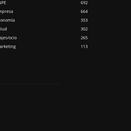
NPE
692
mpresa
664
conomía
353
alud
302
ajes/ocio
265
arketing
113