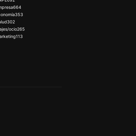
mpresa
664
conomía
353
alud
302
ajes/ocio
265
arketing
113