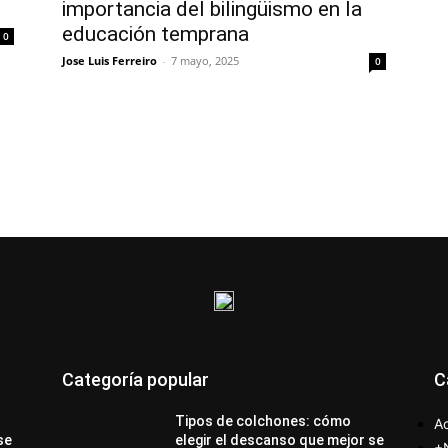
importancia del bilingüismo en la
educación temprana
0
Jose Luis Ferreiro
-
7 mayo, 2025
0
Categoría popular
C
Tipos de colchones: cómo
Ac
se
elegir el descanso que mejor se
+