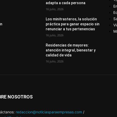
adapta a cada persona
E
16 julio, 2026
E
S
Los minitrasteros, la solución
in
práctica para ganar espacio sin
Vi
renunciar a tus pertenencias
M
16 julio, 2026
Residencias de mayores:
atención integral, bienestar y
calidad de vida
16 julio, 2026
BRE NOSOTROS
áctanos:
redaccion@noticiasparaempresas.com
/