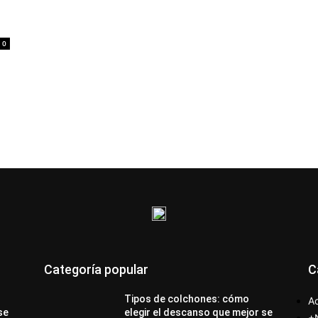
0
Categoría popular
C
Tipos de colchones: cómo
Ac
se
elegir el descanso que mejor se
+