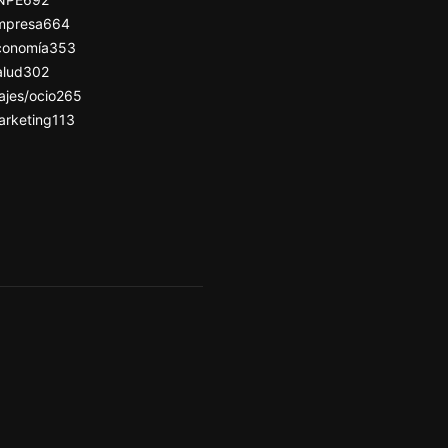
mpresa
664
conomía
353
alud
302
ajes/ocio
265
arketing
113