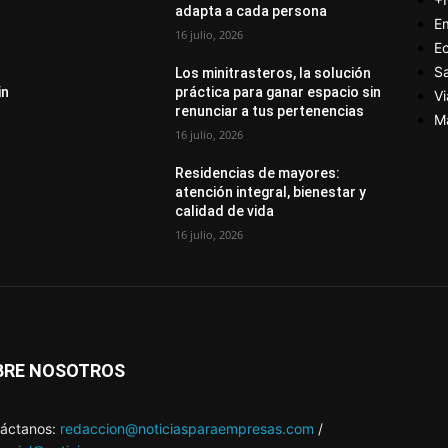
adapta a cada persona
E
16 julio, 2026
E
S
Los minitrasteros, la solución
in
práctica para ganar espacio sin
Vi
renunciar a tus pertenencias
M
16 julio, 2026
Residencias de mayores:
atención integral, bienestar y
calidad de vida
16 julio, 2026
BRE NOSOTROS
áctanos:
redaccion@noticiasparaempresas.com
/