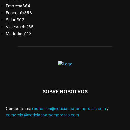
Empresa
664
Economía
353
Salud
302
Viajes/ocio
265
Marketing
113
SOBRE NOSOTROS
Contáctanos:
redaccion@noticiasparaempresas.com
/
comercial@noticiasparaempresas.com