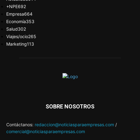
+NPE
692
Empresa
664
Economía
353
Salud
302
Viajes/ocio
265
Marketing
113
SOBRE NOSOTROS
Contáctanos:
redaccion@noticiasparaempresas.com
/
comercial@noticiasparaempresas.com