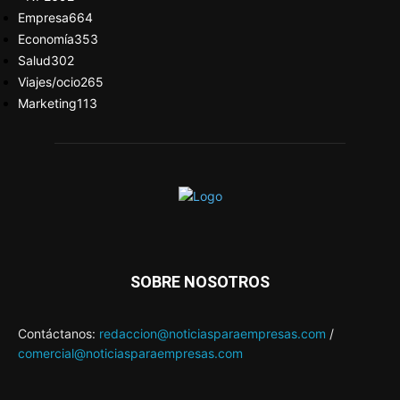
Empresa
664
Economía
353
Salud
302
Viajes/ocio
265
Marketing
113
SOBRE NOSOTROS
Contáctanos:
redaccion@noticiasparaempresas.com
/
comercial@noticiasparaempresas.com