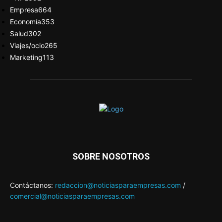
Empresa
664
Economía
353
Salud
302
Viajes/ocio
265
Marketing
113
SOBRE NOSOTROS
Contáctanos:
redaccion@noticiasparaempresas.com
/
comercial@noticiasparaempresas.com