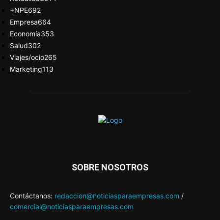
+NPE
692
Empresa
664
Economía
353
Salud
302
Viajes/ocio
265
Marketing
113
SOBRE NOSOTROS
Contáctanos:
redaccion@noticiasparaempresas.com
/
comercial@noticiasparaempresas.com