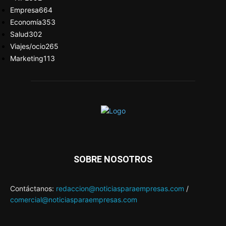
Empresa
664
Economía
353
Salud
302
Viajes/ocio
265
Marketing
113
SOBRE NOSOTROS
Contáctanos:
redaccion@noticiasparaempresas.com
/
comercial@noticiasparaempresas.com