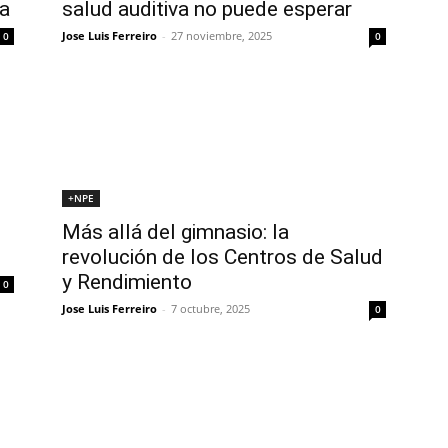
da
salud auditiva no puede esperar
Jose Luis Ferreiro
-
27 noviembre, 2025
0
0
+NPE
Más allá del gimnasio: la
revolución de los Centros de Salud
y Rendimiento
0
Jose Luis Ferreiro
-
7 octubre, 2025
0