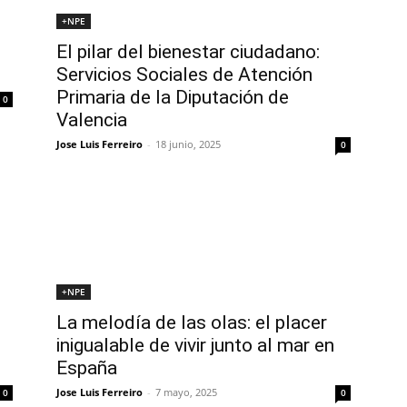
+NPE
El pilar del bienestar ciudadano:
Servicios Sociales de Atención
Primaria de la Diputación de
0
Valencia
Jose Luis Ferreiro
-
18 junio, 2025
0
+NPE
La melodía de las olas: el placer
inigualable de vivir junto al mar en
España
Jose Luis Ferreiro
-
7 mayo, 2025
0
0