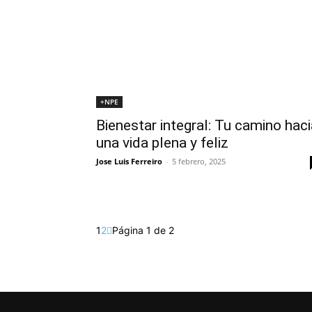
+NPE
Bienestar integral: Tu camino haci
una vida plena y feliz
Jose Luis Ferreiro
-
5 febrero, 2025
1
2
Página 1 de 2