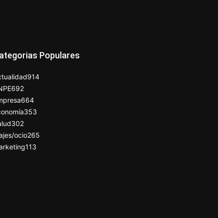
ategorias Populares
tualidad
914
NPE
692
mpresa
664
conomía
353
alud
302
ajes/ocio
265
arketing
113