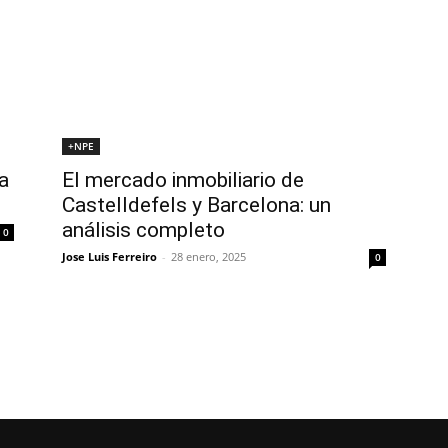
+NPE
a
El mercado inmobiliario de
Castelldefels y Barcelona: un
análisis completo
0
Jose Luis Ferreiro
-
28 enero, 2025
0