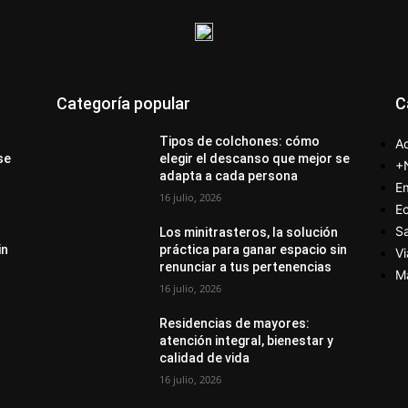
Categoría popular
C
Tipos de colchones: cómo
Ac
se
elegir el descanso que mejor se
+
adapta a cada persona
E
16 julio, 2026
E
S
Los minitrasteros, la solución
in
práctica para ganar espacio sin
Vi
renunciar a tus pertenencias
M
16 julio, 2026
Residencias de mayores:
atención integral, bienestar y
calidad de vida
16 julio, 2026