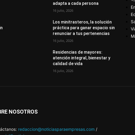
adapta a cada persona
E
16 julio, 2026
E
S
Los minitrasteros, la solución
in
práctica para ganar espacio sin
Vi
renunciar a tus pertenencias
M
16 julio, 2026
Residencias de mayores:
atención integral, bienestar y
calidad de vida
16 julio, 2026
BRE NOSOTROS
áctanos:
redaccion@noticiasparaempresas.com
/