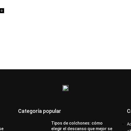
0
Categoría popular
C
Tipos de colchones: cómo
Ac
se
elegir el descanso que mejor se
+