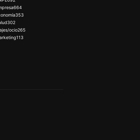
mpresa
664
conomía
353
alud
302
ajes/ocio
265
arketing
113