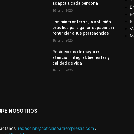
adapta a cada persona
E
16 julio, 2026
E
S
Los minitrasteros, la solución
in
práctica para ganar espacio sin
Vi
renunciar a tus pertenencias
M
16 julio, 2026
Residencias de mayores:
atención integral, bienestar y
calidad de vida
16 julio, 2026
BRE NOSOTROS
áctanos:
redaccion@noticiasparaempresas.com
/