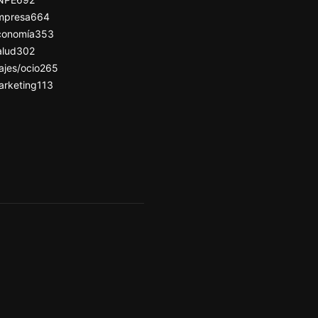
mpresa
664
conomía
353
alud
302
ajes/ocio
265
arketing
113