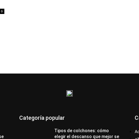
0
Categoría popular
C
Tipos de colchones: cómo
Ac
se
elegir el descanso que mejor se
+