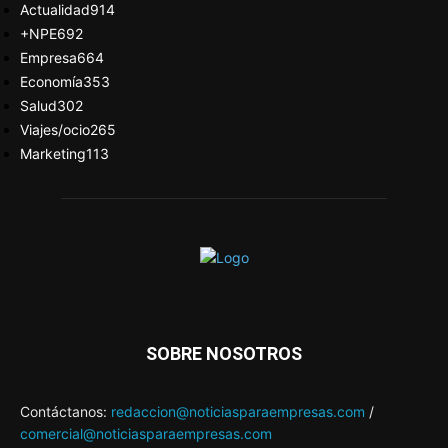
Actualidad
914
+NPE
692
Empresa
664
Economía
353
Salud
302
Viajes/ocio
265
Marketing
113
SOBRE NOSOTROS
Contáctanos:
redaccion@noticiasparaempresas.com
/
comercial@noticiasparaempresas.com