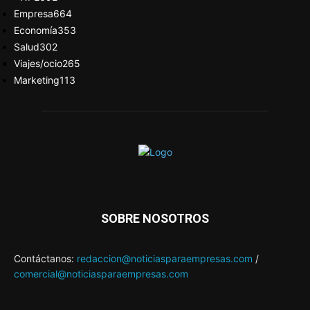
Empresa
664
Economía
353
Salud
302
Viajes/ocio
265
Marketing
113
SOBRE NOSOTROS
Contáctanos:
redaccion@noticiasparaempresas.com
/
comercial@noticiasparaempresas.com