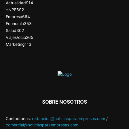
Actualidad
914
+NPE
692
Empresa
664
Economía
353
Salud
302
Viajes/ocio
265
Marketing
113
SOBRE NOSOTROS
Contáctanos:
redaccion@noticiasparaempresas.com
/
comercial@noticiasparaempresas.com