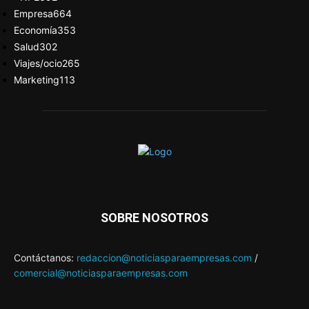
Empresa
664
Economía
353
Salud
302
Viajes/ocio
265
Marketing
113
SOBRE NOSOTROS
Contáctanos:
redaccion@noticiasparaempresas.com
/
comercial@noticiasparaempresas.com