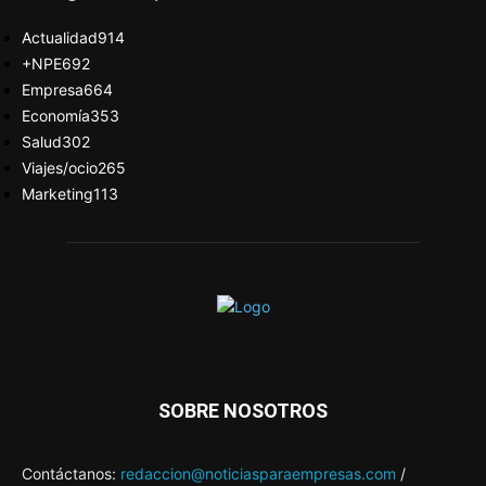
Actualidad
914
+NPE
692
Empresa
664
Economía
353
Salud
302
Viajes/ocio
265
Marketing
113
SOBRE NOSOTROS
Contáctanos:
redaccion@noticiasparaempresas.com
/