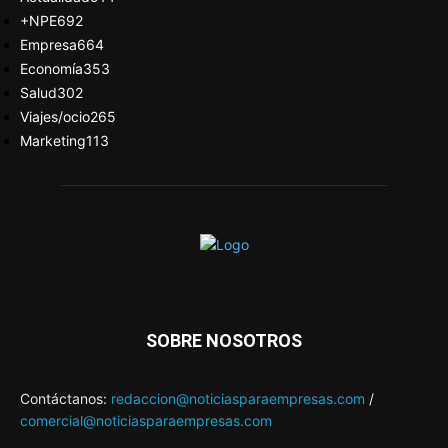
+NPE
692
Empresa
664
Economía
353
Salud
302
Viajes/ocio
265
Marketing
113
SOBRE NOSOTROS
Contáctanos:
redaccion@noticiasparaempresas.com
/
comercial@noticiasparaempresas.com