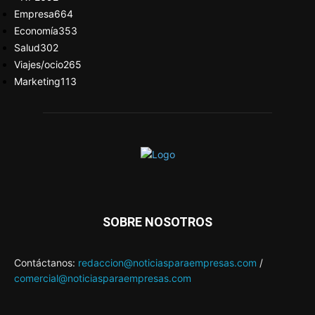
Empresa
664
Economía
353
Salud
302
Viajes/ocio
265
Marketing
113
SOBRE NOSOTROS
Contáctanos:
redaccion@noticiasparaempresas.com
/
comercial@noticiasparaempresas.com