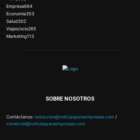
Empresa
664
Economía
353
Salud
302
Viajes/ocio
265
Marketing
113
SOBRE NOSOTROS
Contáctanos:
redaccion@noticiasparaempresas.com
/
comercial@noticiasparaempresas.com