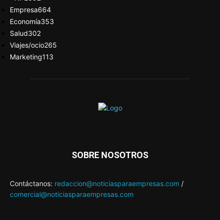
Empresa
664
Economía
353
Salud
302
Viajes/ocio
265
Marketing
113
SOBRE NOSOTROS
Contáctanos:
redaccion@noticiasparaempresas.com
/
comercial@noticiasparaempresas.com