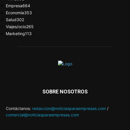
Empresa
664
Economía
353
Salud
302
Viajes/ocio
265
Marketing
113
SOBRE NOSOTROS
Contáctanos:
redaccion@noticiasparaempresas.com
/
comercial@noticiasparaempresas.com