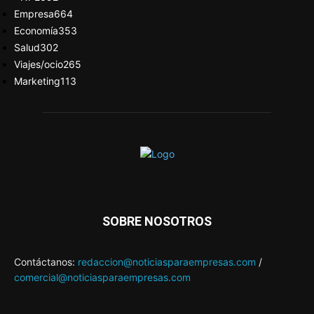
Empresa
664
Economía
353
Salud
302
Viajes/ocio
265
Marketing
113
SOBRE NOSOTROS
Contáctanos:
redaccion@noticiasparaempresas.com
/
comercial@noticiasparaempresas.com