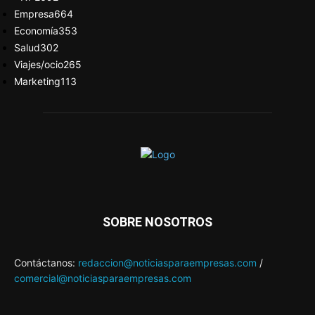
Empresa
664
Economía
353
Salud
302
Viajes/ocio
265
Marketing
113
SOBRE NOSOTROS
Contáctanos:
redaccion@noticiasparaempresas.com
/
comercial@noticiasparaempresas.com