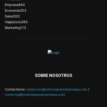
Empresa
664
Economía
353
Salud
302
Viajes/ocio
265
Marketing
113
SOBRE NOSOTROS
Contáctanos:
redaccion@noticiasparaempresas.com
/
comercial@noticiasparaempresas.com