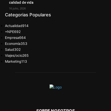
calidad de vida
16 julio, 2026
Categorias Populares
Actualidad
914
+NPE
692
Empresa
664
Economía
353
Salud
302
Viajes/ocio
265
Marketing
113
SOBRE NOSOTROS