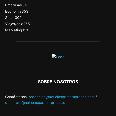
Empresa
664
Economía
353
Salud
302
Viajes/ocio
265
Marketing
113
SOBRE NOSOTROS
Contáctanos:
redaccion@noticiasparaempresas.com
/
comercial@noticiasparaempresas.com