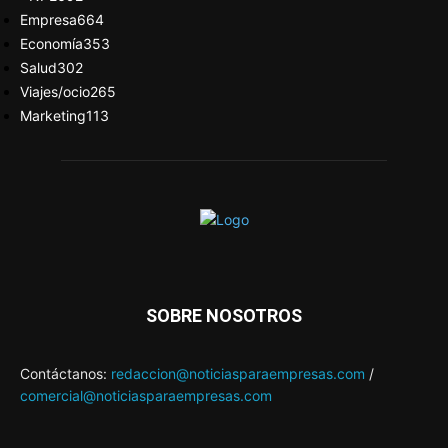
Empresa
664
Economía
353
Salud
302
Viajes/ocio
265
Marketing
113
SOBRE NOSOTROS
Contáctanos:
redaccion@noticiasparaempresas.com
/
comercial@noticiasparaempresas.com