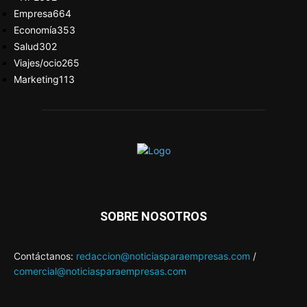
Empresa
664
Economía
353
Salud
302
Viajes/ocio
265
Marketing
113
SOBRE NOSOTROS
Contáctanos:
redaccion@noticiasparaempresas.com
/
comercial@noticiasparaempresas.com