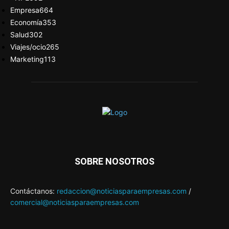
Empresa
664
Economía
353
Salud
302
Viajes/ocio
265
Marketing
113
SOBRE NOSOTROS
Contáctanos:
redaccion@noticiasparaempresas.com
/
comercial@noticiasparaempresas.com