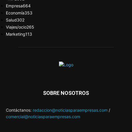
Empresa
664
Economía
353
Salud
302
Viajes/ocio
265
Marketing
113
SOBRE NOSOTROS
Contáctanos:
redaccion@noticiasparaempresas.com
/
comercial@noticiasparaempresas.com