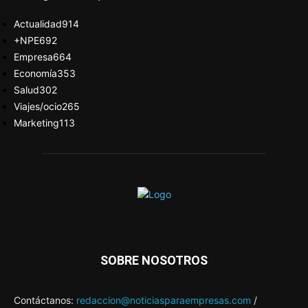
Actualidad
914
+NPE
692
Empresa
664
Economía
353
Salud
302
Viajes/ocio
265
Marketing
113
SOBRE NOSOTROS
Contáctanos:
redaccion@noticiasparaempresas.com
/