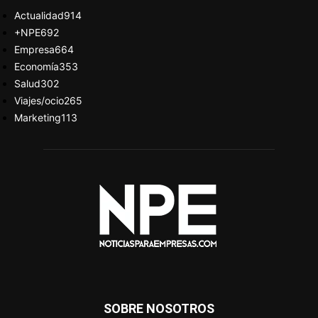
Actualidad
914
+NPE
692
Empresa
664
Economía
353
Salud
302
Viajes/ocio
265
Marketing
113
SOBRE NOSOTROS