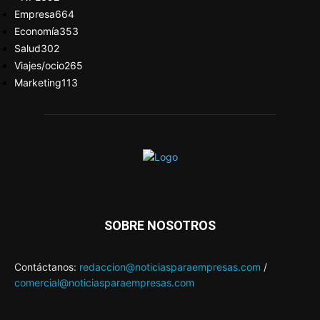
Empresa
664
Economía
353
Salud
302
Viajes/ocio
265
Marketing
113
SOBRE NOSOTROS
Contáctanos:
redaccion@noticiasparaempresas.com
/
comercial@noticiasparaempresas.com