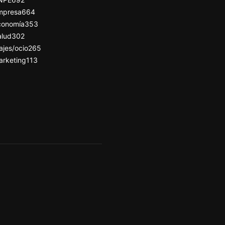
mpresa
664
conomía
353
alud
302
ajes/ocio
265
arketing
113