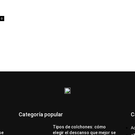
0
Categoría popular
C
Tipos de colchones: cómo
Ac
se
elegir el descanso que mejor se
+