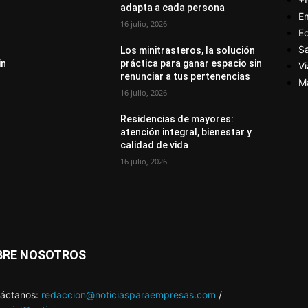
adapta a cada persona
E
16 julio, 2026
E
S
Los minitrasteros, la solución
in
práctica para ganar espacio sin
Vi
renunciar a tus pertenencias
M
16 julio, 2026
Residencias de mayores:
atención integral, bienestar y
calidad de vida
16 julio, 2026
BRE NOSOTROS
áctanos:
redaccion@noticiasparaempresas.com
/