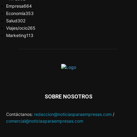
Empresa
664
Economía
353
Salud
302
Viajes/ocio
265
Marketing
113
SOBRE NOSOTROS
Contáctanos:
redaccion@noticiasparaempresas.com
/
comercial@noticiasparaempresas.com