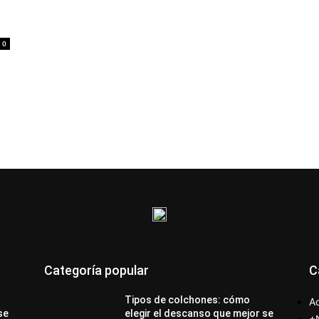
0
Categoría popular
C
Tipos de colchones: cómo
Ac
se
elegir el descanso que mejor se
+