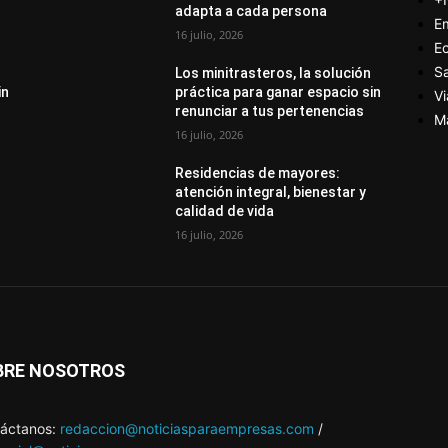
adapta a cada persona
E
16 julio, 2026
E
S
Los minitrasteros, la solución
in
práctica para ganar espacio sin
Vi
renunciar a tus pertenencias
M
16 julio, 2026
Residencias de mayores:
atención integral, bienestar y
calidad de vida
16 julio, 2026
BRE NOSOTROS
áctanos:
redaccion@noticiasparaempresas.com
/