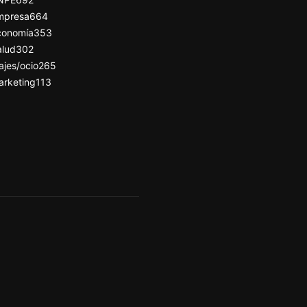
mpresa
664
conomía
353
alud
302
ajes/ocio
265
arketing
113