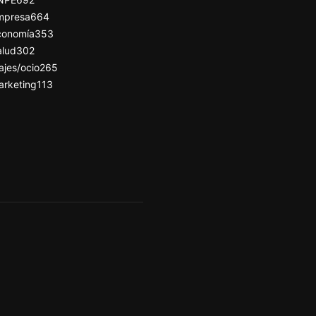
mpresa
664
conomía
353
alud
302
ajes/ocio
265
arketing
113