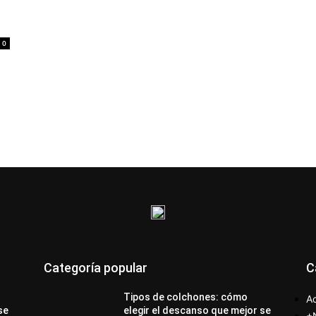
0
Categoría popular
C
Tipos de colchones: cómo
Ac
se
elegir el descanso que mejor se
+