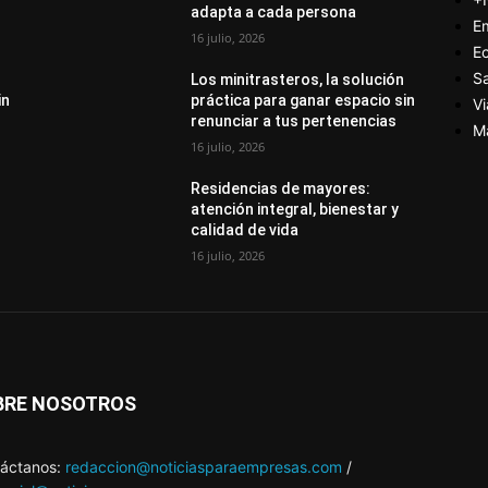
adapta a cada persona
E
16 julio, 2026
E
S
Los minitrasteros, la solución
in
práctica para ganar espacio sin
Vi
renunciar a tus pertenencias
M
16 julio, 2026
Residencias de mayores:
atención integral, bienestar y
calidad de vida
16 julio, 2026
BRE NOSOTROS
áctanos:
redaccion@noticiasparaempresas.com
/