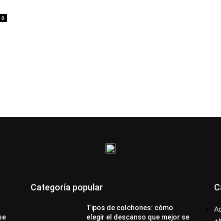
0
Categoría popular
C
Tipos de colchones: cómo
Ac
se
elegir el descanso que mejor se
+