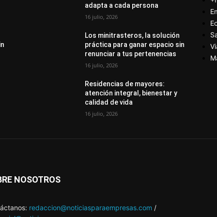
adapta a cada persona
E
16 julio, 2026
E
S
Los minitrasteros, la solución
in
práctica para ganar espacio sin
Vi
renunciar a tus pertenencias
M
16 julio, 2026
Residencias de mayores:
atención integral, bienestar y
calidad de vida
16 julio, 2026
BRE NOSOTROS
áctanos:
redaccion@noticiasparaempresas.com
/