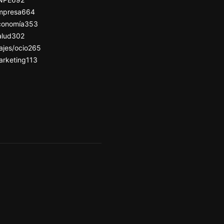
mpresa
664
conomía
353
alud
302
ajes/ocio
265
arketing
113