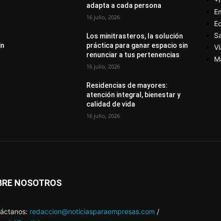
adapta a cada persona
E
16 julio, 2026
E
S
Los minitrasteros, la solución
in
práctica para ganar espacio sin
Vi
renunciar a tus pertenencias
M
16 julio, 2026
Residencias de mayores:
atención integral, bienestar y
calidad de vida
16 julio, 2026
BRE NOSOTROS
áctanos:
redaccion@noticiasparaempresas.com
/