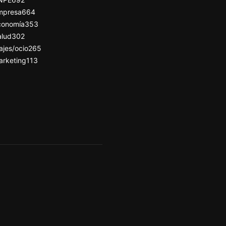
mpresa
664
conomía
353
alud
302
ajes/ocio
265
arketing
113