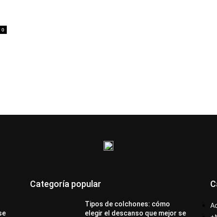
0
Categoría popular
C
Tipos de colchones: cómo
Ac
se
elegir el descanso que mejor se
+