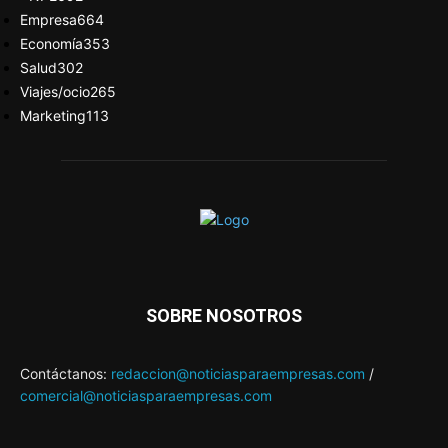
Empresa
664
Economía
353
Salud
302
Viajes/ocio
265
Marketing
113
SOBRE NOSOTROS
Contáctanos:
redaccion@noticiasparaempresas.com
/
comercial@noticiasparaempresas.com