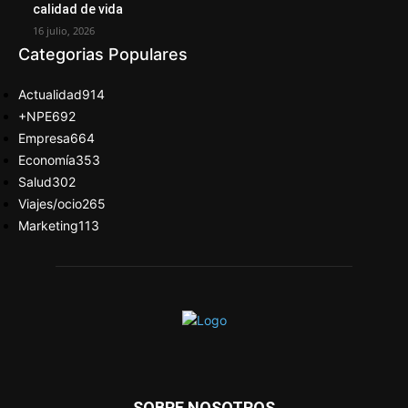
calidad de vida
16 julio, 2026
Categorias Populares
Actualidad
914
+NPE
692
Empresa
664
Economía
353
Salud
302
Viajes/ocio
265
Marketing
113
SOBRE NOSOTROS