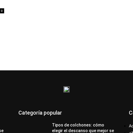
0
Categoría popular
C
Tipos de colchones: cómo
Ac
se
elegir el descanso que mejor se
+