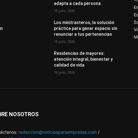
adapta a cada persona
E
16 julio, 2026
E
S
Los minitrasteros, la solución
in
práctica para ganar espacio sin
Vi
renunciar a tus pertenencias
M
16 julio, 2026
Residencias de mayores:
atención integral, bienestar y
calidad de vida
16 julio, 2026
BRE NOSOTROS
áctanos:
redaccion@noticiasparaempresas.com
/