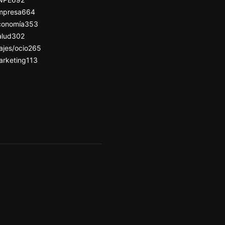
mpresa
664
conomía
353
alud
302
ajes/ocio
265
arketing
113