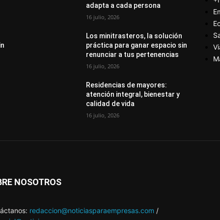
adapta a cada persona
E
16 julio, 2026
E
S
Los minitrasteros, la solución
in
práctica para ganar espacio sin
Vi
renunciar a tus pertenencias
M
16 julio, 2026
Residencias de mayores:
atención integral, bienestar y
calidad de vida
16 julio, 2026
BRE NOSOTROS
áctanos:
redaccion@noticiasparaempresas.com
/