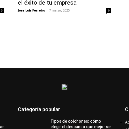
el éxito de tu empresa
Jose Luis Ferreiro
-
7 marzo, 2025
0
0
Categoría popular
C
Tipos de colchones: cómo
Ac
se
elegir el descanso que mejor se
+