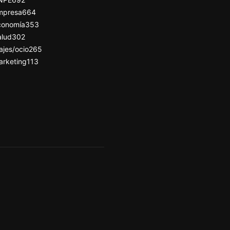
mpresa
664
conomía
353
alud
302
ajes/ocio
265
arketing
113