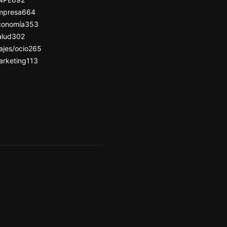
mpresa
664
conomía
353
alud
302
ajes/ocio
265
arketing
113