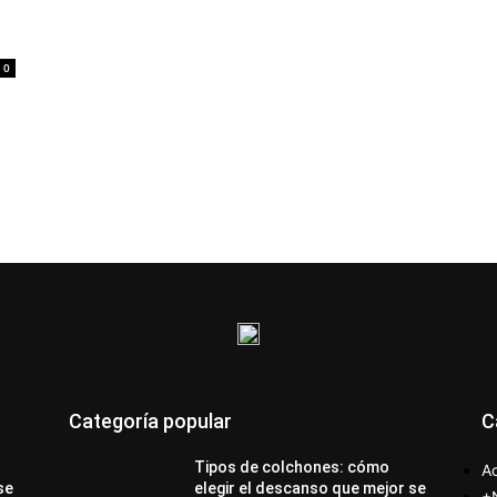
0
Categoría popular
C
Tipos de colchones: cómo
Ac
se
elegir el descanso que mejor se
+