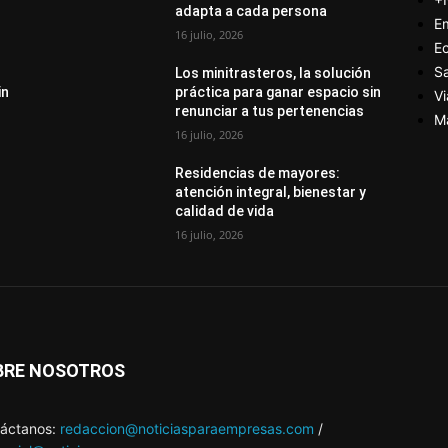
adapta a cada persona
E
16 julio, 2026
E
S
Los minitrasteros, la solución
in
práctica para ganar espacio sin
Vi
renunciar a tus pertenencias
M
16 julio, 2026
Residencias de mayores:
atención integral, bienestar y
calidad de vida
16 julio, 2026
BRE NOSOTROS
áctanos:
redaccion@noticiasparaempresas.com
/