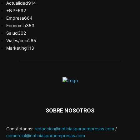
Actualidad
914
+NPE
692
Empresa
664
Economía
353
Salud
302
Viajes/ocio
265
Marketing
113
SOBRE NOSOTROS
Contáctanos:
redaccion@noticiasparaempresas.com
/
comercial@noticiasparaempresas.com