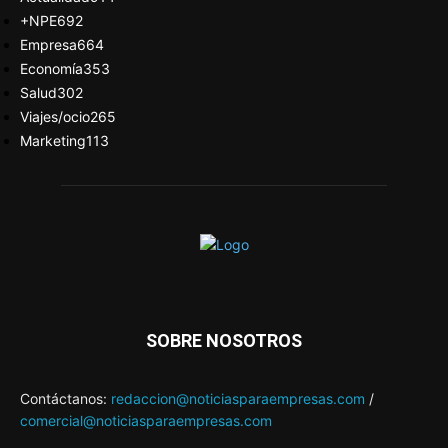
+NPE
692
Empresa
664
Economía
353
Salud
302
Viajes/ocio
265
Marketing
113
SOBRE NOSOTROS
Contáctanos:
redaccion@noticiasparaempresas.com
/
comercial@noticiasparaempresas.com