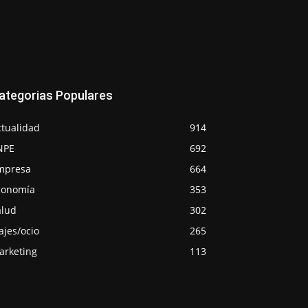
ategorias Populares
ctualidad
914
NPE
692
mpresa
664
conomía
353
alud
302
ajes/ocio
265
arketing
113