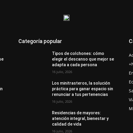
Categoría popular
C
Tipos de colchones: cómo
A
se
elegir el descanso que mejor se
+
adapta a cada persona
16 julio, 2026
E
E
Los minitrasteros, la solución
in
práctica para ganar espacio sin
S
renunciar a tus pertenencias
Vi
16 julio, 2026
M
Residencias de mayores:
atención integral, bienestar y
calidad de vida
16 julio, 2026