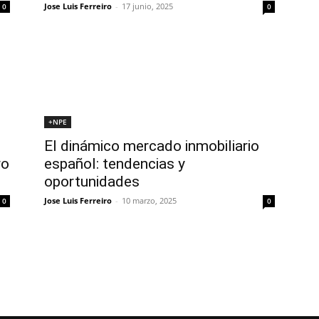
Jose Luis Ferreiro
-
17 junio, 2025
0
0
+NPE
El dinámico mercado inmobiliario
ro
español: tendencias y
oportunidades
Jose Luis Ferreiro
-
10 marzo, 2025
0
0