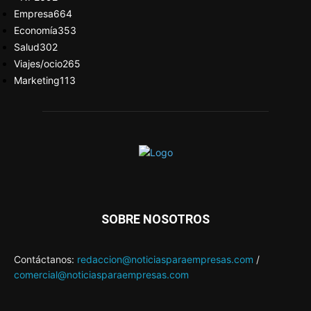
Empresa
664
Economía
353
Salud
302
Viajes/ocio
265
Marketing
113
SOBRE NOSOTROS
Contáctanos:
redaccion@noticiasparaempresas.com
/
comercial@noticiasparaempresas.com